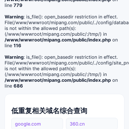
line
779
Warning
: is_file(): open_basedir restriction in effect.
File(/www/wwwroot/mipang.com/public/../config/databa
is not within the allowed path(s):
(/www/wwwroot/mipang.com/public/:/tmp/) in
/www/wwwroot/mipang.com/public/index.php
on
line
116
Warning
: is_file(): open_basedir restriction in effect.
File(/www/wwwroot/mipang.com/public/../config/site_pro
is not within the allowed path(s):
(/www/wwwroot/mipang.com/public/:/tmp/) in
/www/wwwroot/mipang.com/public/index.php
on
line
686
低重复相关域名综合查询
google.com
360.cn