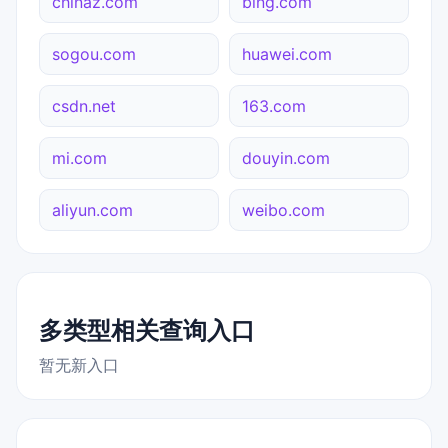
chinaz.com
bing.com
sogou.com
huawei.com
csdn.net
163.com
mi.com
douyin.com
aliyun.com
weibo.com
多类型相关查询入口
暂无新入口