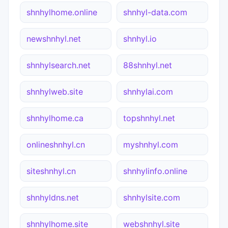
shnhylhome.online
shnhyl-data.com
newshnhyl.net
shnhyl.io
shnhylsearch.net
88shnhyl.net
shnhylweb.site
shnhylai.com
shnhylhome.ca
topshnhyl.net
onlineshnhyl.cn
myshnhyl.com
siteshnhyl.cn
shnhylinfo.online
shnhyldns.net
shnhylsite.com
shnhylhome.site
webshnhyl.site