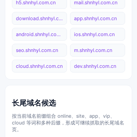
h5.shnhyl.com.cn
mail.shnhyl.com.cn
download.shnhyl.com.cn
app.shnhyl.com.cn
android.shnhyl.com.cn
ios.shnhyl.com.cn
seo.shnhyl.com.cn
m.shnhyl.com.cn
cloud.shnhyl.com.cn
dev.shnhyl.com.cn
长尾域名候选
按当前域名前缀组合 online、site、app、vip、
cloud 等词和多种后缀，形成可继续抓取的长尾域名
页。