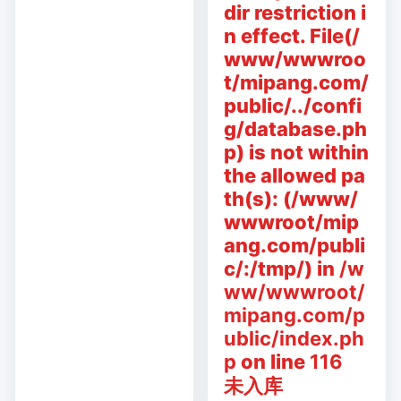
dir restriction i
n effect. File(/
www/wwwroo
t/mipang.com/
public/../confi
g/database.ph
p) is not within
the allowed pa
th(s): (/www/
wwwroot/mip
ang.com/publi
c/:/tmp/) in
/w
ww/wwwroot/
mipang.com/p
ublic/index.ph
p
on line
116
未入库