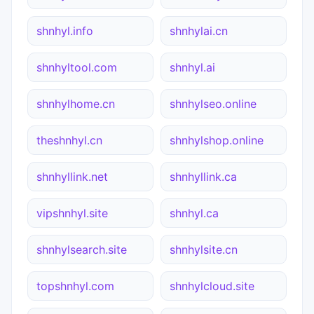
shnhyl.info
shnhylai.cn
shnhyltool.com
shnhyl.ai
shnhylhome.cn
shnhylseo.online
theshnhyl.cn
shnhylshop.online
shnhyllink.net
shnhyllink.ca
vipshnhyl.site
shnhyl.ca
shnhylsearch.site
shnhylsite.cn
topshnhyl.com
shnhylcloud.site