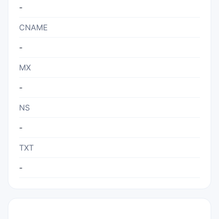
-
CNAME
-
MX
-
NS
-
TXT
-