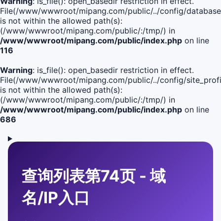
Warning
: is_file(): open_basedir restriction in effect.
File(/www/wwwroot/mipang.com/public/../config/database
is not within the allowed path(s):
(/www/wwwroot/mipang.com/public/:/tmp/) in
/www/wwwroot/mipang.com/public/index.php
on line
116
Warning
: is_file(): open_basedir restriction in effect.
File(/www/wwwroot/mipang.com/public/../config/site_profi
is not within the allowed path(s):
(/www/wwwroot/mipang.com/public/:/tmp/) in
/www/wwwroot/mipang.com/public/index.php
on line
686
查询列表第74页 - 域
名/IP入口