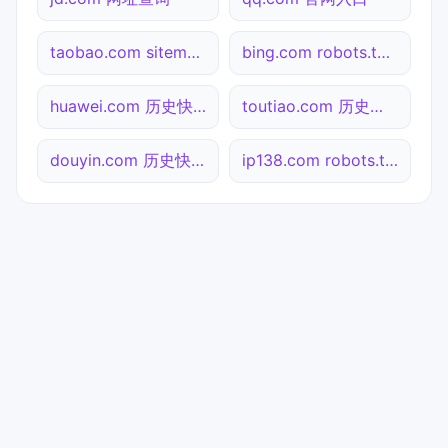
taobao.com sitemap.xml检测
bing.com robots.txt检测
huawei.com 历史快照
toutiao.com 历史快照
douyin.com 历史快照
ip138.com robots.txt检测