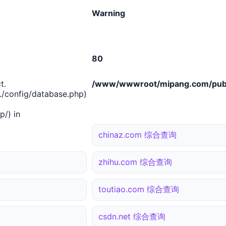
Warning
80
t.
/www/wwwroot/mipang.com/publ
/config/database.php)
/) in
chinaz.com 综合查询
zhihu.com 综合查询
toutiao.com 综合查询
csdn.net 综合查询