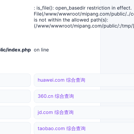
: is_file(): open_basedir restriction in effect.
File(/www/wwwroot/mipang.com/public/../co
is not within the allowed path(s):
(/www/wwwroot/mipang.com/public/:/tmp/)
ic/index.php
on line
huawei.com 综合查询
360.cn 综合查询
jd.com 综合查询
taobao.com 综合查询