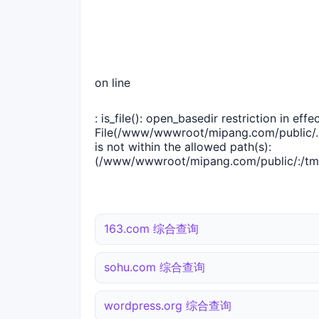
on line
: is_file(): open_basedir restriction in effec
File(/www/wwwroot/mipang.com/public/..
is not within the allowed path(s):
(/www/wwwroot/mipang.com/public/:/tmp
163.com 综合查询
sohu.com 综合查询
wordpress.org 综合查询