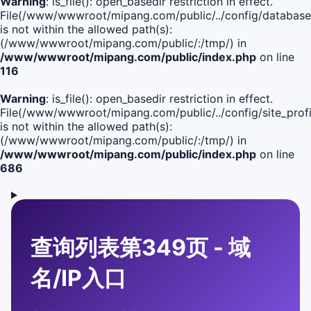
Warning
: is_file(): open_basedir restriction in effect.
File(/www/wwwroot/mipang.com/public/../config/database
is not within the allowed path(s):
(/www/wwwroot/mipang.com/public/:/tmp/) in
/www/wwwroot/mipang.com/public/index.php
on line
116
Warning
: is_file(): open_basedir restriction in effect.
File(/www/wwwroot/mipang.com/public/../config/site_profi
is not within the allowed path(s):
(/www/wwwroot/mipang.com/public/:/tmp/) in
/www/wwwroot/mipang.com/public/index.php
on line
686
查询列表第349页 - 域
名/IP入口