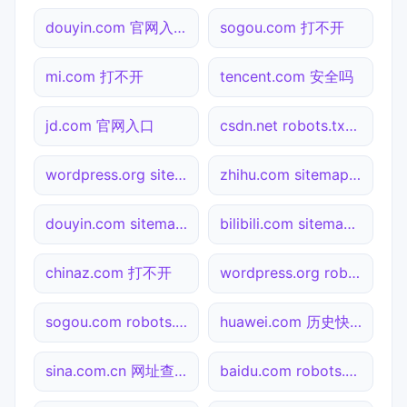
douyin.com 官网入口
sogou.com 打不开
mi.com 打不开
tencent.com 安全吗
jd.com 官网入口
csdn.net robots.txt检测
wordpress.org sitemap.xml检测
zhihu.com sitemap.xml检测
douyin.com sitemap.xml检测
bilibili.com sitemap.xml检测
chinaz.com 打不开
wordpress.org robots.txt检测
sogou.com robots.txt检测
huawei.com 历史快照
sina.com.cn 网址查询
baidu.com robots.txt检测